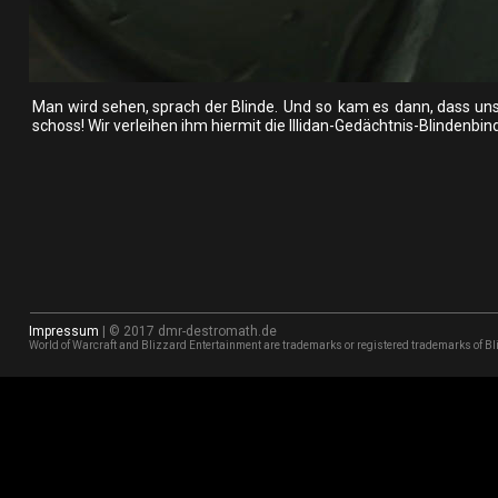
Man  
wird  
sehen,  
sprach  
der  
Blinde.  
Und  
so  
kam  
es  
dann,  
dass  
uns
schoss! Wir verleihen ihm hiermit die Illidan-Gedächtnis-Blindenbi
Impressum
 | © 2017 dmr-destromath.de
World of Warcraft and Blizzard Entertainment are trademarks or registered trademarks of Bli