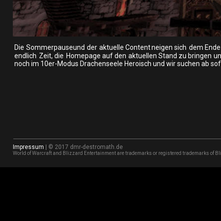
Die  
Sommerpause  
und  
der  
aktuelle  
Content  
neigen  
sich  
dem  
Ende 
endlich  
Zeit,  
die  
Homepage  
auf  
den  
aktuellen  
Stand  
zu  
bringen  
un
noch im 10er-Modus Drachenseele Heroisch und wir suchen ab sof
Impressum
 | © 2017 dmr-destromath.de
World of Warcraft and Blizzard Entertainment are trademarks or registered trademarks of Bli