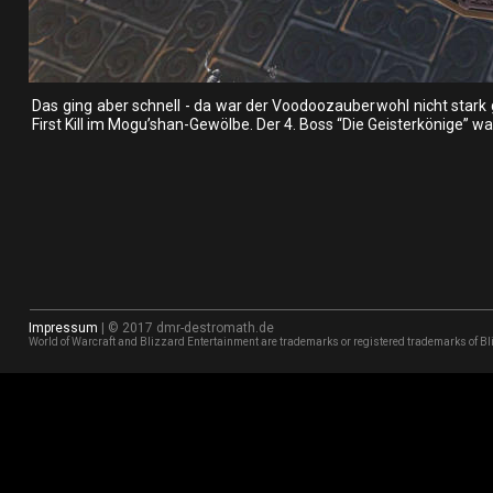
Das  
ging  
aber  
schnell  
-  
da  
war  
der  
Voodoozauber  
wohl  
nicht  
stark 
First Kill im Mogu’shan-Gewölbe. Der 4. Boss “Die Geisterkönige” war
Impressum
 | © 2017 dmr-destromath.de
World of Warcraft and Blizzard Entertainment are trademarks or registered trademarks of Bli